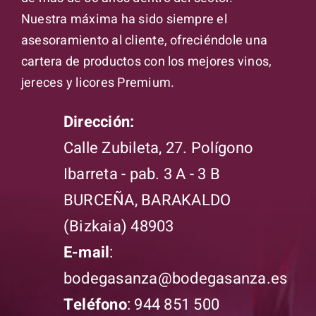
Nuestra máxima ha sido siempre el
asesoramiento al cliente, ofreciéndole una
cartera de productos con los mejores vinos,
jereces y licores Premium.
Dirección:
Calle Zubileta, 27. Polígono
Ibarreta - pab. 3 A - 3 B
BURCEÑA, BARAKALDO
(Bizkaia) 48903
E-mail
:
bodegasanza@bodegasanza.es
Teléfono
:
944 851 500